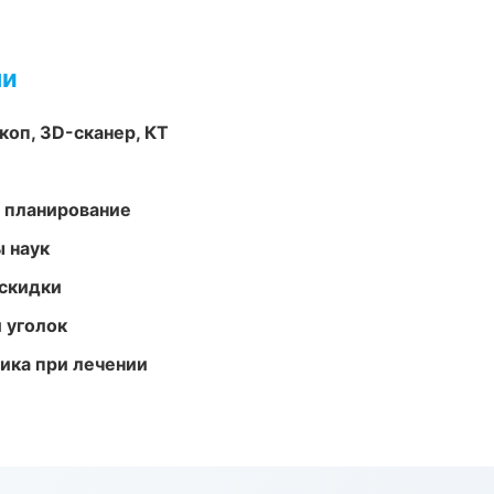
ми
оп, 3D-сканер, КТ
 планирование
ы наук
скидки
 уголок
тика при лечении