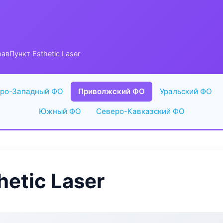
авПункт Esthetic Laser
ро-Западный ФО
Приволжский ФО
Уральский ФО
Южный ФО
Северо-Кавказский ФО
etic Laser