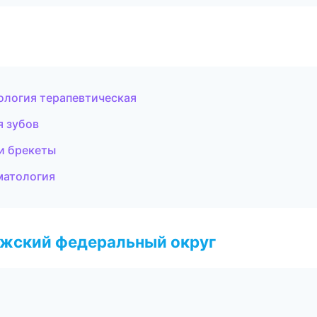
ология терапевтическая
я зубов
и брекеты
оматология
лжский федеральный округ