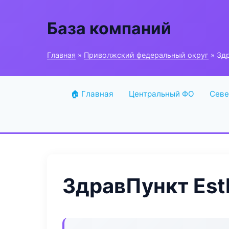
База компаний
Главная
»
Приволжский федеральный округ
» Здр
🏠 Главная
Центральный ФО
Севе
ЗдравПункт Esth