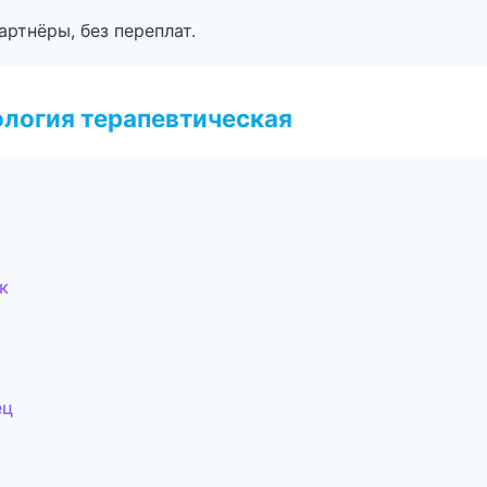
артнёры, без переплат.
логия терапевтическая
к
ец