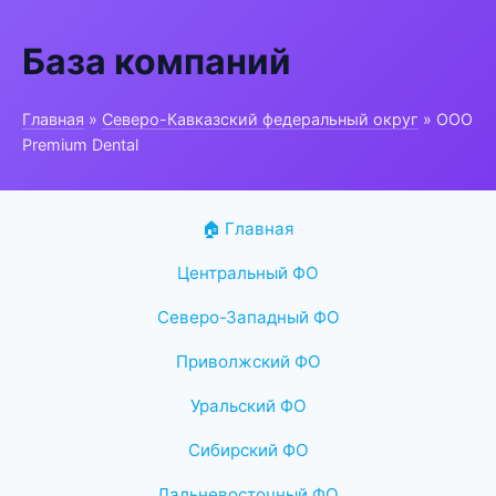
База компаний
Главная
»
Северо-Кавказский федеральный округ
» ООО
Premium Dental
🏠 Главная
Центральный ФО
Северо-Западный ФО
Приволжский ФО
Уральский ФО
Сибирский ФО
Дальневосточный ФО