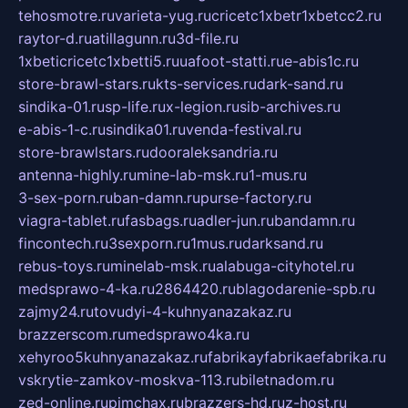
tehosmotre.ru
varieta-yug.ru
cricetc1xbetr1xbetcc2.ru
raytor-d.ru
atillagunn.ru
3d-file.ru
1xbeticricetc1xbetti5.ru
uafoot-statti.ru
e-abis1c.ru
store-brawl-stars.ru
kts-services.ru
dark-sand.ru
sindika-01.ru
sp-life.ru
x-legion.ru
sib-archives.ru
e-abis-1-c.ru
sindika01.ru
venda-festival.ru
store-brawlstars.ru
dooraleksandria.ru
antenna-highly.ru
mine-lab-msk.ru
1-mus.ru
3-sex-porn.ru
ban-damn.ru
purse-factory.ru
viagra-tablet.ru
fasbags.ru
adler-jun.ru
bandamn.ru
fincontech.ru
3sexporn.ru
1mus.ru
darksand.ru
rebus-toys.ru
minelab-msk.ru
alabuga-cityhotel.ru
medsprawo-4-ka.ru
2864420.ru
blagodarenie-spb.ru
zajmy24.ru
tovudyi-4-kuhnyanazakaz.ru
brazzerscom.ru
medsprawo4ka.ru
xehyroo5kuhnyanazakaz.ru
fabrikayfabrikaefabrika.ru
vskrytie-zamkov-moskva-113.ru
biletnadom.ru
zed-online.ru
pimchax.ru
brazzers-hd.ru
z-host.ru