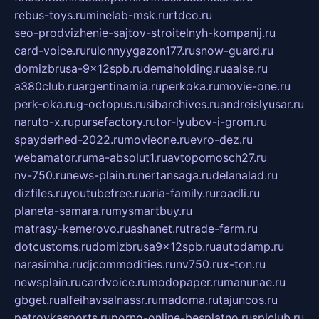
rebus-toys.ru
minelab-msk.ru
rtdco.ru
seo-prodvizhenie-sajtov-stroitelnyh-kompanij.ru
card-voice.ru
rulonnyygazon177.ru
snow-guard.ru
domizbrusa-9x12spb.ru
demaholding.ru
aalse.ru
a380club.ru
argentinamia.ru
perkoka.ru
movie-one.ru
perk-oka.ru
g-octopus.ru
sibarchives.ru
andreislyusar.ru
naruto-x.ru
pursefactory.ru
tor-lyubov-i-grom.ru
spayderhed-2022.ru
movieone.ru
evro-dez.ru
webamator.ru
ma-absolut1.ru
avtopomosch27.ru
nv-750.ru
news-plain.ru
nertansaga.ru
delanalad.ru
dizfiles.ru
youtubefree.ru
aria-family.ru
roadli.ru
planeta-samara.ru
mysmartbuy.ru
matrasy-kemerovo.ru
ashanet.ru
trade-farm.ru
dotcustoms.ru
domizbrusa9x12spb.ru
autodamp.ru
narasimha.ru
djcommodities.ru
nv750.ru
x-ton.ru
newsplain.ru
cardvoice.ru
modopaper.ru
manunae.ru
gbget.ru
alfeihavsalnassr.ru
madoma.ru
tajuncos.ru
petrovkasports.ru
porno-online-besplatno.ru
splclub.ru