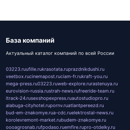
База компаний
Актуальный каталог компаний по всей России
03223.ru
ufille.ru
krasotata.ru
prazdnikdushi.ru
veetbox.ru
cinemapost.ru
ciam-fr.ru
kraft-you.ru
mega-press.ru
03223.ru
web-explore.ru
rastenuya.ru
eurovision-russia.ru
strah-news.ru
freeride-team.ru
itrack-24.ru
sexshopexpress.ru
autostudiopro.ru
alabuga-cityhotel.ru
pornv.ru
atlantpereezd.ru
bud-em-znakomye.ru
a-cdc.ru
elektrostal-news.ru
korolevremont-market.ru
budem-znakomye.ru
oooagrosnab.ru
fpodaso.ru
emfire.ru
pro-otdelky.ru