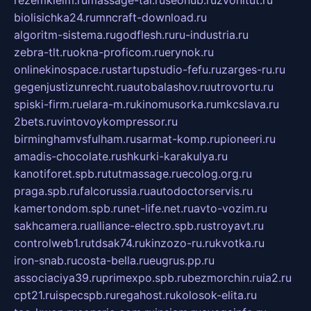
biolisichka24.ru
mncraft-download.ru
algoritm-sistema.ru
godflesh.ru
ru-industria.ru
zebra-tlt.ru
okna-proficom.ru
erynok.ru
onlinekinospace.ru
startupstudio-fefu.ru
zarges-ru.ru
gegenjustizunrecht.ru
autobalashov.ru
utrovortu.ru
spiski-firm.ru
elara-m.ru
kinomusorka.ru
mkcslava.ru
2bets.ru
vintovoykompressor.ru
birminghamvsfulham.ru
sarmat-komp.ru
pioneeri.ru
amadis-chocolate.ru
shkurki-karakulya.ru
kanotiforet.spb.ru
tutmassage.ru
ecolog.org.ru
praga.spb.ru
falcorussia.ru
autodoctorservis.ru
kamertondom.spb.ru
net-life.net.ru
avto-vozim.ru
sakhcamera.ru
alliance-electro.spb.ru
stroyavt.ru
controlweb1.ru
tdsak74.ru
kinzozo-ru.ru
kvotka.ru
iron-snab.ru
costa-bella.ru
eugrus.pp.ru
associaciya39.ru
primexpo.spb.ru
bezmorchin.ru
ia2.ru
cpt21.ru
ispecspb.ru
regahost.ru
kolosok-elita.ru