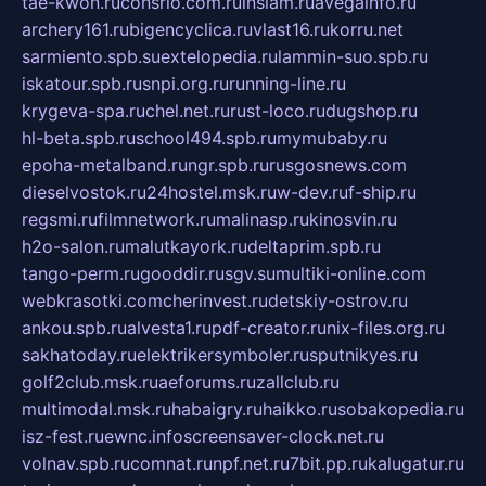
tae-kwon.ru
consrio.com.ru
insiam.ru
avegainfo.ru
archery161.ru
bigencyclica.ru
vlast16.ru
korru.net
sarmiento.spb.su
extelopedia.ru
lammin-suo.spb.ru
iskatour.spb.ru
snpi.org.ru
running-line.ru
krygeva-spa.ru
chel.net.ru
rust-loco.ru
dugshop.ru
hl-beta.spb.ru
school494.spb.ru
mymubaby.ru
epoha-metalband.ru
ngr.spb.ru
rusgosnews.com
dieselvostok.ru
24hostel.msk.ru
w-dev.ru
f-ship.ru
regsmi.ru
filmnetwork.ru
malinasp.ru
kinosvin.ru
h2o-salon.ru
malutkayork.ru
deltaprim.spb.ru
tango-perm.ru
gooddir.ru
sgv.su
multiki-online.com
webkrasotki.com
cherinvest.ru
detskiy-ostrov.ru
ankou.spb.ru
alvesta1.ru
pdf-creator.ru
nix-files.org.ru
sakhatoday.ru
elektrikersymboler.ru
sputnikyes.ru
golf2club.msk.ru
aeforums.ru
zallclub.ru
multimodal.msk.ru
habaigry.ru
haikko.ru
sobakopedia.ru
isz-fest.ru
ewnc.info
screensaver-clock.net.ru
volnav.spb.ru
comnat.ru
npf.net.ru
7bit.pp.ru
kalugatur.ru