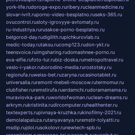
york-life.ru
doroga-expo.ru
ribery.ru
cleanmedicine.ru
slovar-ivrit.ru
porno-video-besplatno.ru
seks-365.ru
ovucontrol.ru
sloty-igrovyye-avtomaty.ru
ru-industriya.ru
russkoe-porno-besplatno.ru
belgorod-day.ru
digilith.ru
pichkurovlab.ru
medic-today.ru
taksu.ru
comp123.ru
don-ykt.ru
teensvoice.ru
imgsharing.ru
domashnee-porno.ru
eva-elfie.ru
foto-tur.ru
biz-doska.ru
metropoltravel.ru
veslo-i-yakor.ru
borodino-media.ru
rostotsky.ru
regionufa.ru
weiss-bet.ru
zaryna.ru
casinotablet.ru
universalia.ru
remont-mebeli-moscow.ru
termomur.ru
clubfisher.ru
remstirufa.ru
erdamchi.ru
doramamama.ru
muraviovka-park.ru
worldofwoman.ru
clean-dreams.ru
arkrym.ru
kristinita.ru
dircomputer.ru
healthenter.ru
textexperts.ru
pivnaya-kruzhka.ru
kinofilmy-2021.ru
demolalapaluza.ru
tanyavanya.ru
remstir-tolyatti.ru
msdip.ru
jdol.ru
sokolovr.ru
newtech-spb.ru
rezemkleim.ru
massage-tai.ru
seonub.ru
zvonitut.ru