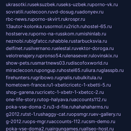
ukrasotki.ru
seksuzbek.ru
seks-uzbek.ru
porno-vk.ru
sovratili.ru
olecoon.ru
vd-dosug.ru
adonyev.ru
rbc-news.ru
porno-skvirt.ru
krospr.ru
13autor-kolonka.ru
sormol.ru
2rich.ru
hostel-65.ru
hostserve.ru
porno-na-russkom.ru
mishinlab.ru
neznobi.ru
bigfatcc.ru
habble.ru
starbucksvia.ru
delfinet.ru
silvernano.ru
elestal.ru
vektor-doroga.ru
velotrenajery.ru
pronso54.ru
lenasever.ru
lovinskix.ru
show-pets.ru
smartnews03.ru
discofoxworld.ru
miraclecoon.ru
pongup.ru
hostel65.ru
liura.ru
glasspb.ru
firehunters.ru
gribowo.ru
gnalis.ru
bulkitula.ru
hometown-france.ru
1-xbeticricetc-1-xbetti-5.ru
shop-garena.ru
cricetc-1-xbetr-1-xbetcc-2.ru
one-life-story.ru
top-halyava.ru
accounts112.ru
poka-vse-doma-2.ru
3-d-file.ru
hahahaharms.ru
g2012.ru
tst-1.ru
shaggy-cat.ru
opsmgr.ru
ev-gallery.ru
g-2012.ru
ops-mgr.ru
accounts-112.ru
csm-demo.ru
poka-vse-doma2.ru
airgungames.ru
allseo-host.ru