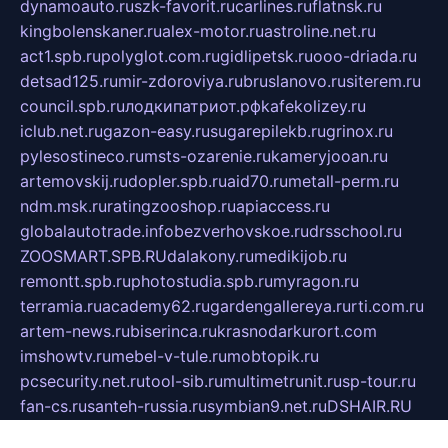
dynamoauto.ru
szk-favorit.ru
carlines.ru
flatnsk.ru
kingbolenskaner.ru
alex-motor.ru
astroline.net.ru
act1.spb.ru
polyglot.com.ru
gidlipetsk.ru
ooo-driada.ru
detsad125.ru
mir-zdoroviya.ru
bruslanovo.ru
siterem.ru
council.spb.ru
лодкипатриот.рф
kafekolizey.ru
iclub.net.ru
gazon-easy.ru
sugarepilekb.ru
grinox.ru
pylesostineco.ru
msts-ozarenie.ru
kameryjooan.ru
artemovskij.ru
dopler.spb.ru
aid70.ru
metall-perm.ru
ndm.msk.ru
ratingzooshop.ru
apiaccess.ru
globalautotrade.info
bezverhovskoe.ru
drsschool.ru
ZOOSMART.SPB.RU
dalakony.ru
medikijob.ru
remontt.spb.ru
photostudia.spb.ru
myragon.ru
terramia.ru
academy62.ru
gardengallereya.ru
rti.com.ru
artem-news.ru
biserinca.ru
krasnodarkurort.com
imshowtv.ru
mebel-v-tule.ru
mobtopik.ru
pcsecurity.net.ru
tool-sib.ru
multimetrunit.ru
sp-tour.ru
fan-cs.ru
santeh-russia.ru
symbian9.net.ru
DSHAIR.RU
tmmotors.spb.ru
xjocuricopii.com
musavtomat.msk.ru