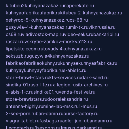
kitubeu2kuhnyanazakaz.ru
naperekate.ru
kuhnyaofabrikaufabrik.ru
kitubeu-2-kuhnyanazakaz.ru
xehyroo-5-kuhnyanazakaz.ru
cs-68.ru
guzywia-4-kuhnyanazakaz.ru
mir-tk.ru
vlknrussia.ru
cs68.ru
vladivostok-map.ru
video-seks.ru
bankaribi.ru
raszar.ru
vskrytie-zamkov-moskva113.ru
lipetsktelecom.ru
tovudyi4kuhnyanazakaz.ru
seksuzb.ru
guzywia4kuhnyanazakaz.ru
fabrikaofabrikaokuhny.ru
kuhnyaekuhnyaafabrika.ru
kuhnyaykuhnyayfabrika.ru
e-abis1c.ru
store-brawl-stars.ru
kts-services.ru
dark-sand.ru
sindika-01.ru
sp-life.ru
x-legion.ru
sib-archives.ru
e-abis-1-c.ru
sindika01.ru
venda-festival.ru
store-brawlstars.ru
dooraleksandria.ru
antenna-highly.ru
mine-lab-msk.ru
1-mus.ru
3-sex-porn.ru
ban-damn.ru
purse-factory.ru
viagra-tablet.ru
fasbags.ru
adler-jun.ru
bandamn.ru
fincontech.ru
3sexporn.ru
1mus.ru
darksand.ru