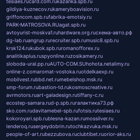
tesiaes.ru
card.com.ru
kazanka.spb.ru
gildiya-kuznecov.ru
kameryboavision.ru
griffoncom.spb.ru
fabrika-emotsiy.ru
PARK-MATROSOVA.RU
agat.spb.ru
avtoyurist-moskva1.ru
hardware.org.ru
схема-авто.рф
dg-lab.ru
angrup.ru
recruiter.spb.ru
music8.spb.ru
krsk124.ru
kubok.spb.ru
romanofforex.ru
analitikaplus.ru
spyonline.ru
zosikamery.ru
sloboda-ural.pp.ru
AUTO-COM.SU
hohota.net
alimy.ru
online-z.com
aromat-vostoka.ru
otdelkaexp.ru
mobilvest.ru
bbd.net.ru
mebelshop.msk.ru
smp-forum.ru
bastion-td.ru
kosmoscreative.ru
avrmotors.ru
art-galadesign.ru
tiffany-c.ru
ecostep-samara.ru
d-p.spb.ru
галактика73.рф
sko.com.ru
davitamebel-spb.ru
fotsis.ru
tesiaes.ru
kokoroyari.spb.ru
blesna-kazan.ru
mossilver.ru
lenderoq.ru
sergeydobrin.ru
tochkazvuka.msk.ru
people-of-art.ru
bezzubova.ru
clubtibet.ru
orior-aks.ru