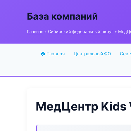
База компаний
Главная
»
Сибирский федеральный округ
» МедЦе
🏠 Главная
Центральный ФО
Севе
МедЦентр Kids 