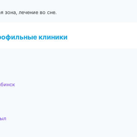
я зона, лечение во сне.
рофильные клиники
ябинск
зыл