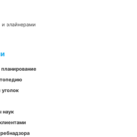
 и элайнерами
ми
 планирование
ортопедию
 уголок
ы наук
 клиентами
требнадзора