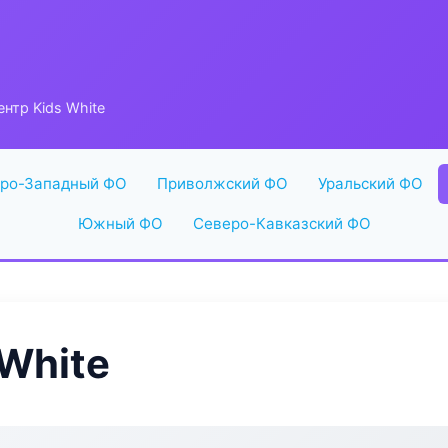
нтр Kids White
ро-Западный ФО
Приволжский ФО
Уральский ФО
Южный ФО
Северо-Кавказский ФО
White