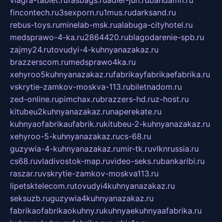
viagra-tablet.ru
fasbags.ru
adler-jun.ru
bandamn.ru
fincontech.ru
3sexporn.ru
1mus.ru
darksand.ru
rebus-toys.ru
minelab-msk.ru
alabuga-cityhotel.ru
medsprawo-4-ka.ru
2864420.ru
blagodarenie-spb.ru
zajmy24.ru
tovudyi-4-kuhnyanazakaz.ru
brazzerscom.ru
medsprawo4ka.ru
xehyroo5kuhnyanazakaz.ru
fabrikayfabrikaefabrika.ru
vskrytie-zamkov-moskva-113.ru
biletnadom.ru
zed-online.ru
pimchax.ru
brazzers-hd.ru
z-host.ru
kitubeu2kuhnyanazakaz.ru
naperekate.ru
kuhnyaofabrikaufabrik.ru
kitubeu-2-kuhnyanazakaz.ru
xehyroo-5-kuhnyanazakaz.ru
cs-68.ru
guzywia-4-kuhnyanazakaz.ru
mir-tk.ru
vlknrussia.ru
cs68.ru
vladivostok-map.ru
video-seks.ru
bankaribi.ru
raszar.ru
vskrytie-zamkov-moskva113.ru
lipetsktelecom.ru
tovudyi4kuhnyanazakaz.ru
seksuzb.ru
guzywia4kuhnyanazakaz.ru
fabrikaofabrikaokuhny.ru
kuhnyaekuhnyaafabrika.ru