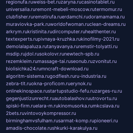
regionufa.ru
weiss-bet.ru
zaryna.ru
casinotablet.ru
universalia.ru
remont-mebeli-moscow.ru
termomur.ru
clubfisher.ru
remstirufa.ru
erdamchi.ru
doramamama.ru
muraviovka-park.ru
worldofwoman.ru
clean-dreams.ru
arkrym.ru
kristinita.ru
dircomputer.ru
healthenter.ru
textexperts.ru
pivnaya-kruzhka.ru
kinofilmy-2021.ru
demolalapaluza.ru
tanyavanya.ru
remstir-tolyatti.ru
msdip.ru
jdol.ru
sokolovr.ru
newtech-spb.ru
rezemkleim.ru
massage-tai.ru
seonub.ru
zvonitut.ru
biolisichka24.ru
mncraft-download.ru
algoritm-sistema.ru
godflesh.ru
ru-industria.ru
zebra-tlt.ru
okna-proficom.ru
erynok.ru
onlinekinospace.ru
startupstudio-fefu.ru
zarges-ru.ru
gegenjustizunrecht.ru
autobalashov.ru
utrovortu.ru
spiski-firm.ru
elara-m.ru
kinomusorka.ru
mkcslava.ru
2bets.ru
vintovoykompressor.ru
birminghamvsfulham.ru
sarmat-komp.ru
pioneeri.ru
amadis-chocolate.ru
shkurki-karakulya.ru