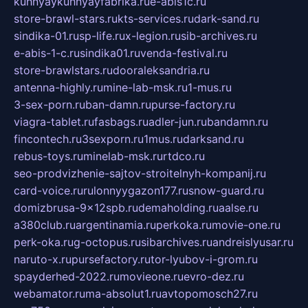
kuhnyaykuhnyayfabrika.ru
e-abis1c.ru
store-brawl-stars.ru
kts-services.ru
dark-sand.ru
sindika-01.ru
sp-life.ru
x-legion.ru
sib-archives.ru
e-abis-1-c.ru
sindika01.ru
venda-festival.ru
store-brawlstars.ru
dooraleksandria.ru
antenna-highly.ru
mine-lab-msk.ru
1-mus.ru
3-sex-porn.ru
ban-damn.ru
purse-factory.ru
viagra-tablet.ru
fasbags.ru
adler-jun.ru
bandamn.ru
fincontech.ru
3sexporn.ru
1mus.ru
darksand.ru
rebus-toys.ru
minelab-msk.ru
rtdco.ru
seo-prodvizhenie-sajtov-stroitelnyh-kompanij.ru
card-voice.ru
rulonnyygazon177.ru
snow-guard.ru
domizbrusa-9x12spb.ru
demaholding.ru
aalse.ru
a380club.ru
argentinamia.ru
perkoka.ru
movie-one.ru
perk-oka.ru
g-octopus.ru
sibarchives.ru
andreislyusar.ru
naruto-x.ru
pursefactory.ru
tor-lyubov-i-grom.ru
spayderhed-2022.ru
movieone.ru
evro-dez.ru
webamator.ru
ma-absolut1.ru
avtopomosch27.ru