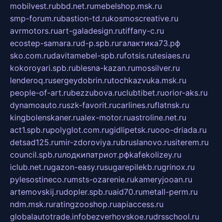
mobilvest.ru
bbd.net.ru
mebelshop.msk.ru
smp-forum.ru
bastion-td.ru
kosmoscreative.ru
avrmotors.ru
art-galadesign.ru
tiffany-c.ru
ecostep-samara.ru
d-p.spb.ru
галактика73.рф
sko.com.ru
davitamebel-spb.ru
fotsis.ru
tesiaes.ru
kokoroyari.spb.ru
blesna-kazan.ru
mossilver.ru
lenderoq.ru
sergeydobrin.ru
tochkazvuka.msk.ru
people-of-art.ru
bezzubova.ru
clubtibet.ru
orior-aks.ru
dynamoauto.ru
szk-favorit.ru
carlines.ru
flatnsk.ru
kingbolenskaner.ru
alex-motor.ru
astroline.net.ru
act1.spb.ru
polyglot.com.ru
gidlipetsk.ru
ooo-driada.ru
detsad125.ru
mir-zdoroviya.ru
bruslanovo.ru
siterem.ru
council.spb.ru
лодкипатриот.рф
kafekolizey.ru
iclub.net.ru
gazon-easy.ru
sugarepilekb.ru
grinox.ru
pylesostineco.ru
msts-ozarenie.ru
kameryjooan.ru
artemovskij.ru
dopler.spb.ru
aid70.ru
metall-perm.ru
ndm.msk.ru
ratingzooshop.ru
apiaccess.ru
globalautotrade.info
bezverhovskoe.ru
drsschool.ru