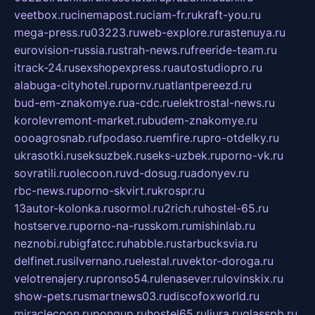
veetbox.ru
cinemapost.ru
ciam-fr.ru
kraft-you.ru
mega-press.ru
03223.ru
web-explore.ru
rastenuya.ru
eurovision-russia.ru
strah-news.ru
freeride-team.ru
itrack-24.ru
sexshopexpress.ru
autostudiopro.ru
alabuga-cityhotel.ru
pornv.ru
atlantpereezd.ru
bud-em-znakomye.ru
a-cdc.ru
elektrostal-news.ru
korolevremont-market.ru
budem-znakomye.ru
oooagrosnab.ru
fpodaso.ru
emfire.ru
pro-otdelky.ru
ukrasotki.ru
seksuzbek.ru
seks-uzbek.ru
porno-vk.ru
sovratili.ru
olecoon.ru
vd-dosug.ru
adonyev.ru
rbc-news.ru
porno-skvirt.ru
krospr.ru
13autor-kolonka.ru
sormol.ru
2rich.ru
hostel-65.ru
hostserve.ru
porno-na-russkom.ru
mishinlab.ru
neznobi.ru
bigfatcc.ru
habble.ru
starbucksvia.ru
delfinet.ru
silvernano.ru
elestal.ru
vektor-doroga.ru
velotrenajery.ru
pronso54.ru
lenasever.ru
lovinskix.ru
show-pets.ru
smartnews03.ru
discofoxworld.ru
miraclecoon.ru
pongup.ru
hostel65.ru
liura.ru
glasspb.ru