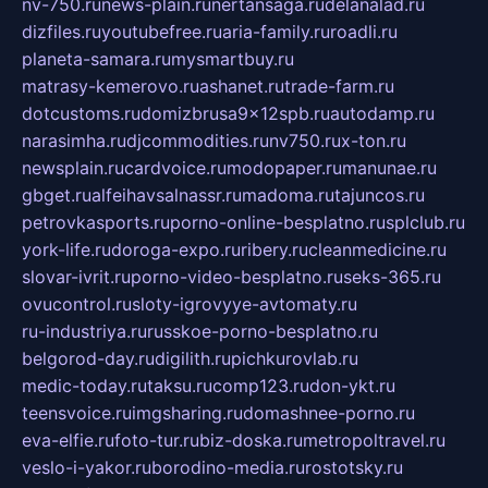
nv-750.ru
news-plain.ru
nertansaga.ru
delanalad.ru
dizfiles.ru
youtubefree.ru
aria-family.ru
roadli.ru
planeta-samara.ru
mysmartbuy.ru
matrasy-kemerovo.ru
ashanet.ru
trade-farm.ru
dotcustoms.ru
domizbrusa9x12spb.ru
autodamp.ru
narasimha.ru
djcommodities.ru
nv750.ru
x-ton.ru
newsplain.ru
cardvoice.ru
modopaper.ru
manunae.ru
gbget.ru
alfeihavsalnassr.ru
madoma.ru
tajuncos.ru
petrovkasports.ru
porno-online-besplatno.ru
splclub.ru
york-life.ru
doroga-expo.ru
ribery.ru
cleanmedicine.ru
slovar-ivrit.ru
porno-video-besplatno.ru
seks-365.ru
ovucontrol.ru
sloty-igrovyye-avtomaty.ru
ru-industriya.ru
russkoe-porno-besplatno.ru
belgorod-day.ru
digilith.ru
pichkurovlab.ru
medic-today.ru
taksu.ru
comp123.ru
don-ykt.ru
teensvoice.ru
imgsharing.ru
domashnee-porno.ru
eva-elfie.ru
foto-tur.ru
biz-doska.ru
metropoltravel.ru
veslo-i-yakor.ru
borodino-media.ru
rostotsky.ru