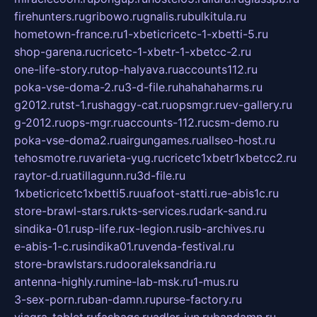
firehunters.ru
gribowo.ru
gnalis.ru
bulkitula.ru
hometown-france.ru
1-xbeticricetc-1-xbetti-5.ru
shop-garena.ru
cricetc-1-xbetr-1-xbetcc-2.ru
one-life-story.ru
top-halyava.ru
accounts112.ru
poka-vse-doma-2.ru
3-d-file.ru
hahahaharms.ru
g2012.ru
tst-1.ru
shaggy-cat.ru
opsmgr.ru
ev-gallery.ru
g-2012.ru
ops-mgr.ru
accounts-112.ru
csm-demo.ru
poka-vse-doma2.ru
airgungames.ru
allseo-host.ru
tehosmotre.ru
varieta-yug.ru
cricetc1xbetr1xbetcc2.ru
raytor-d.ru
atillagunn.ru
3d-file.ru
1xbeticricetc1xbetti5.ru
uafoot-statti.ru
e-abis1c.ru
store-brawl-stars.ru
kts-services.ru
dark-sand.ru
sindika-01.ru
sp-life.ru
x-legion.ru
sib-archives.ru
e-abis-1-c.ru
sindika01.ru
venda-festival.ru
store-brawlstars.ru
dooraleksandria.ru
antenna-highly.ru
mine-lab-msk.ru
1-mus.ru
3-sex-porn.ru
ban-damn.ru
purse-factory.ru