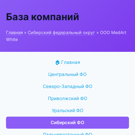
База компаний
Главная
»
Сибирский федеральный округ
» ООО MedArt
White
🏠 Главная
Центральный ФО
Северо-Западный ФО
Приволжский ФО
Уральский ФО
Сибирский ФО
Дальневосточный ФО