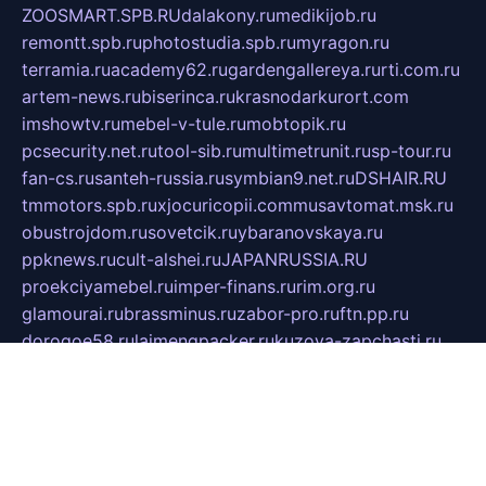
ZOOSMART.SPB.RU
dalakony.ru
medikijob.ru
remontt.spb.ru
photostudia.spb.ru
myragon.ru
terramia.ru
academy62.ru
gardengallereya.ru
rti.com.ru
artem-news.ru
biserinca.ru
krasnodarkurort.com
imshowtv.ru
mebel-v-tule.ru
mobtopik.ru
pcsecurity.net.ru
tool-sib.ru
multimetrunit.ru
sp-tour.ru
fan-cs.ru
santeh-russia.ru
symbian9.net.ru
DSHAIR.RU
tmmotors.spb.ru
xjocuricopii.com
musavtomat.msk.ru
obustrojdom.ru
sovetcik.ru
ybaranovskaya.ru
ppknews.ru
cult-alshei.ru
JAPANRUSSIA.RU
proekciyamebel.ru
imper-finans.ru
rim.org.ru
glamourai.ru
brassminus.ru
zabor-pro.ru
ftn.pp.ru
dorogoe58.ru
laimengpacker.ru
kuzova-zapchasti.ru
sageerp.ru
taxodrom.ru
dsrazvitie.ru
hardcity.net.ru
ratinghomegames.ru
topservice25.ru
gubernyan.ru
gtglasslined.ru
ii4.ru
tssport.spb.ru
andorra24.com
blackwallstreet.ru
oboimos.ru
optim-doors.com.ru
ikuch.ru
nycr.org.ru
npa21.ru
vremya-ch.spb.ru