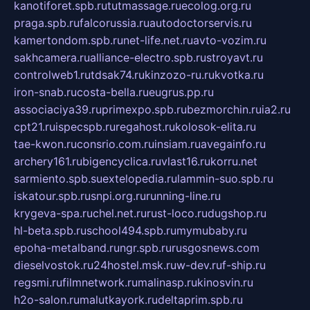
kanotiforet.spb.ru
tutmassage.ru
ecolog.org.ru
praga.spb.ru
falcorussia.ru
autodoctorservis.ru
kamertondom.spb.ru
net-life.net.ru
avto-vozim.ru
sakhcamera.ru
alliance-electro.spb.ru
stroyavt.ru
controlweb1.ru
tdsak74.ru
kinzozo-ru.ru
kvotka.ru
iron-snab.ru
costa-bella.ru
eugrus.pp.ru
associaciya39.ru
primexpo.spb.ru
bezmorchin.ru
ia2.ru
cpt21.ru
ispecspb.ru
regahost.ru
kolosok-elita.ru
tae-kwon.ru
consrio.com.ru
insiam.ru
avegainfo.ru
archery161.ru
bigencyclica.ru
vlast16.ru
korru.net
sarmiento.spb.su
extelopedia.ru
lammin-suo.spb.ru
iskatour.spb.ru
snpi.org.ru
running-line.ru
krygeva-spa.ru
chel.net.ru
rust-loco.ru
dugshop.ru
hl-beta.spb.ru
school494.spb.ru
mymubaby.ru
epoha-metalband.ru
ngr.spb.ru
rusgosnews.com
dieselvostok.ru
24hostel.msk.ru
w-dev.ru
f-ship.ru
regsmi.ru
filmnetwork.ru
malinasp.ru
kinosvin.ru
h2o-salon.ru
malutkayork.ru
deltaprim.spb.ru