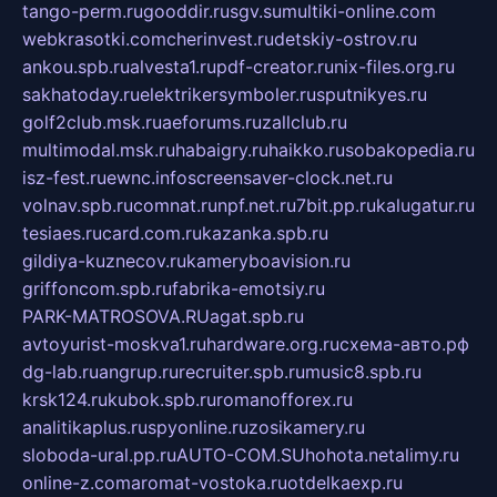
tango-perm.ru
gooddir.ru
sgv.su
multiki-online.com
webkrasotki.com
cherinvest.ru
detskiy-ostrov.ru
ankou.spb.ru
alvesta1.ru
pdf-creator.ru
nix-files.org.ru
sakhatoday.ru
elektrikersymboler.ru
sputnikyes.ru
golf2club.msk.ru
aeforums.ru
zallclub.ru
multimodal.msk.ru
habaigry.ru
haikko.ru
sobakopedia.ru
isz-fest.ru
ewnc.info
screensaver-clock.net.ru
volnav.spb.ru
comnat.ru
npf.net.ru
7bit.pp.ru
kalugatur.ru
tesiaes.ru
card.com.ru
kazanka.spb.ru
gildiya-kuznecov.ru
kameryboavision.ru
griffoncom.spb.ru
fabrika-emotsiy.ru
PARK-MATROSOVA.RU
agat.spb.ru
avtoyurist-moskva1.ru
hardware.org.ru
схема-авто.рф
dg-lab.ru
angrup.ru
recruiter.spb.ru
music8.spb.ru
krsk124.ru
kubok.spb.ru
romanofforex.ru
analitikaplus.ru
spyonline.ru
zosikamery.ru
sloboda-ural.pp.ru
AUTO-COM.SU
hohota.net
alimy.ru
online-z.com
aromat-vostoka.ru
otdelkaexp.ru