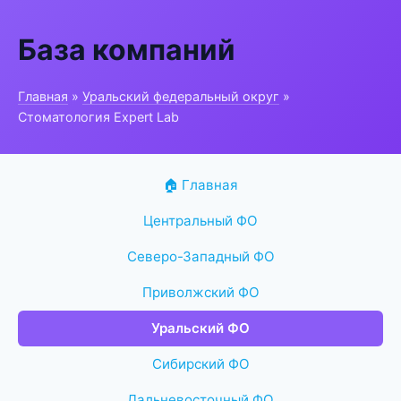
База компаний
Главная
»
Уральский федеральный округ
»
Стоматология Expert Lab
🏠 Главная
Центральный ФО
Северо-Западный ФО
Приволжский ФО
Уральский ФО
Сибирский ФО
Дальневосточный ФО