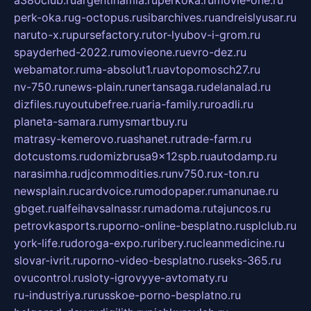
a380club.ru
argentinamia.ru
perkoka.ru
movie-one.ru
perk-oka.ru
g-octopus.ru
sibarchives.ru
andreislyusar.ru
naruto-x.ru
pursefactory.ru
tor-lyubov-i-grom.ru
spayderhed-2022.ru
movieone.ru
evro-dez.ru
webamator.ru
ma-absolut1.ru
avtopomosch27.ru
nv-750.ru
news-plain.ru
nertansaga.ru
delanalad.ru
dizfiles.ru
youtubefree.ru
aria-family.ru
roadli.ru
planeta-samara.ru
mysmartbuy.ru
matrasy-kemerovo.ru
ashanet.ru
trade-farm.ru
dotcustoms.ru
domizbrusa9x12spb.ru
autodamp.ru
narasimha.ru
djcommodities.ru
nv750.ru
x-ton.ru
newsplain.ru
cardvoice.ru
modopaper.ru
manunae.ru
gbget.ru
alfeihavsalnassr.ru
madoma.ru
tajuncos.ru
petrovkasports.ru
porno-online-besplatno.ru
splclub.ru
york-life.ru
doroga-expo.ru
ribery.ru
cleanmedicine.ru
slovar-ivrit.ru
porno-video-besplatno.ru
seks-365.ru
ovucontrol.ru
sloty-igrovyye-avtomaty.ru
ru-industriya.ru
russkoe-porno-besplatno.ru