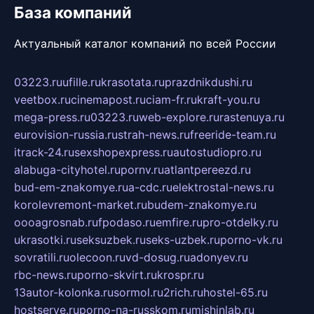
База компаний
Актуальный каталог компаний по всей России
03223.ru
ufille.ru
krasotata.ru
prazdnikdushi.ru
veetbox.ru
cinemapost.ru
ciam-fr.ru
kraft-you.ru
mega-press.ru
03223.ru
web-explore.ru
rastenuya.ru
eurovision-russia.ru
strah-news.ru
freeride-team.ru
itrack-24.ru
sexshopexpress.ru
autostudiopro.ru
alabuga-cityhotel.ru
pornv.ru
atlantpereezd.ru
bud-em-znakomye.ru
a-cdc.ru
elektrostal-news.ru
korolevremont-market.ru
budem-znakomye.ru
oooagrosnab.ru
fpodaso.ru
emfire.ru
pro-otdelky.ru
ukrasotki.ru
seksuzbek.ru
seks-uzbek.ru
porno-vk.ru
sovratili.ru
olecoon.ru
vd-dosug.ru
adonyev.ru
rbc-news.ru
porno-skvirt.ru
krospr.ru
13autor-kolonka.ru
sormol.ru
2rich.ru
hostel-65.ru
hostserve.ru
porno-na-russkom.ru
mishinlab.ru