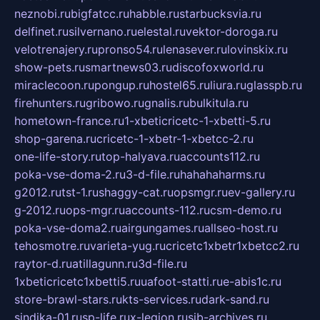
neznobi.ru
bigfatcc.ru
habble.ru
starbucksvia.ru
delfinet.ru
silvernano.ru
elestal.ru
vektor-doroga.ru
velotrenajery.ru
pronso54.ru
lenasever.ru
lovinskix.ru
show-pets.ru
smartnews03.ru
discofoxworld.ru
miraclecoon.ru
pongup.ru
hostel65.ru
liura.ru
glasspb.ru
firehunters.ru
gribowo.ru
gnalis.ru
bulkitula.ru
hometown-france.ru
1-xbeticricetc-1-xbetti-5.ru
shop-garena.ru
cricetc-1-xbetr-1-xbetcc-2.ru
one-life-story.ru
top-halyava.ru
accounts112.ru
poka-vse-doma-2.ru
3-d-file.ru
hahahaharms.ru
g2012.ru
tst-1.ru
shaggy-cat.ru
opsmgr.ru
ev-gallery.ru
g-2012.ru
ops-mgr.ru
accounts-112.ru
csm-demo.ru
poka-vse-doma2.ru
airgungames.ru
allseo-host.ru
tehosmotre.ru
varieta-yug.ru
cricetc1xbetr1xbetcc2.ru
raytor-d.ru
atillagunn.ru
3d-file.ru
1xbeticricetc1xbetti5.ru
uafoot-statti.ru
e-abis1c.ru
store-brawl-stars.ru
kts-services.ru
dark-sand.ru
sindika-01.ru
sp-life.ru
x-legion.ru
sib-archives.ru