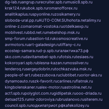
dg-lab.ru
angrup.ru
recruiter.spb.ru
music8.spb.ru
krsk124.ru
kubok.spb.ru
romanofforex.ru
analitikaplus.ru
spyonline.ru
zosikamery.ru
sloboda-ural.pp.ru
AUTO-COM.SU
hohota.net
alimy.ru
online-z.com
aromat-vostoka.ru
otdelkaexp.ru
mobilvest.ru
bbd.net.ru
mebelshop.msk.ru
smp-forum.ru
bastion-td.ru
kosmoscreative.ru
avrmotors.ru
art-galadesign.ru
tiffany-c.ru
ecostep-samara.ru
d-p.spb.ru
галактика73.рф
sko.com.ru
davitamebel-spb.ru
fotsis.ru
tesiaes.ru
kokoroyari.spb.ru
blesna-kazan.ru
mossilver.ru
lenderoq.ru
sergeydobrin.ru
tochkazvuka.msk.ru
people-of-art.ru
bezzubova.ru
clubtibet.ru
orior-aks.ru
dynamoauto.ru
szk-favorit.ru
carlines.ru
flatnsk.ru
kingbolenskaner.ru
alex-motor.ru
astroline.net.ru
act1.spb.ru
polyglot.com.ru
gidlipetsk.ru
ooo-driada.ru
detsad125.ru
mir-zdoroviya.ru
bruslanovo.ru
siterem.ru
council.spb.ru
лодкипатриот.рф
kafekolizey.ru