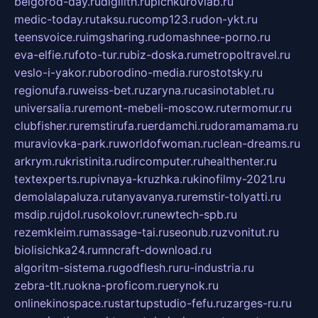
belgorod-day.ru
digilith.ru
pichkurovlab.ru
medic-today.ru
taksu.ru
comp123.ru
don-ykt.ru
teensvoice.ru
imgsharing.ru
domashnee-porno.ru
eva-elfie.ru
foto-tur.ru
biz-doska.ru
metropoltravel.ru
veslo-i-yakor.ru
borodino-media.ru
rostotsky.ru
regionufa.ru
weiss-bet.ru
zaryna.ru
casinotablet.ru
universalia.ru
remont-mebeli-moscow.ru
termomur.ru
clubfisher.ru
remstirufa.ru
erdamchi.ru
doramamama.ru
muraviovka-park.ru
worldofwoman.ru
clean-dreams.ru
arkrym.ru
kristinita.ru
dircomputer.ru
healthenter.ru
textexperts.ru
pivnaya-kruzhka.ru
kinofilmy-2021.ru
demolalapaluza.ru
tanyavanya.ru
remstir-tolyatti.ru
msdip.ru
jdol.ru
sokolovr.ru
newtech-spb.ru
rezemkleim.ru
massage-tai.ru
seonub.ru
zvonitut.ru
biolisichka24.ru
mncraft-download.ru
algoritm-sistema.ru
godflesh.ru
ru-industria.ru
zebra-tlt.ru
okna-proficom.ru
erynok.ru
onlinekinospace.ru
startupstudio-fefu.ru
zarges-ru.ru