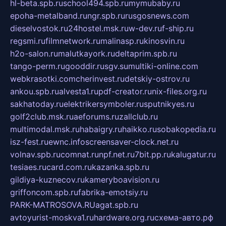
hl-beta.spb.ru
school494.spb.ru
mymubaby.ru
epoha-metalband.ru
ngr.spb.ru
rusgosnews.com
dieselvostok.ru
24hostel.msk.ru
w-dev.ru
f-ship.ru
regsmi.ru
filmnetwork.ru
malinasp.ru
kinosvin.ru
h2o-salon.ru
malutkayork.ru
deltaprim.spb.ru
tango-perm.ru
gooddir.ru
sgv.su
multiki-online.com
webkrasotki.com
cherinvest.ru
detskiy-ostrov.ru
ankou.spb.ru
alvesta1.ru
pdf-creator.ru
nix-files.org.ru
sakhatoday.ru
elektrikersymboler.ru
sputnikyes.ru
golf2club.msk.ru
aeforums.ru
zallclub.ru
multimodal.msk.ru
habaigry.ru
haikko.ru
sobakopedia.ru
isz-fest.ru
ewnc.info
screensaver-clock.net.ru
volnav.spb.ru
comnat.ru
npf.net.ru
7bit.pp.ru
kalugatur.ru
tesiaes.ru
card.com.ru
kazanka.spb.ru
gildiya-kuznecov.ru
kameryboavision.ru
griffoncom.spb.ru
fabrika-emotsiy.ru
PARK-MATROSOVA.RU
agat.spb.ru
avtoyurist-moskva1.ru
hardware.org.ru
схема-авто.рф