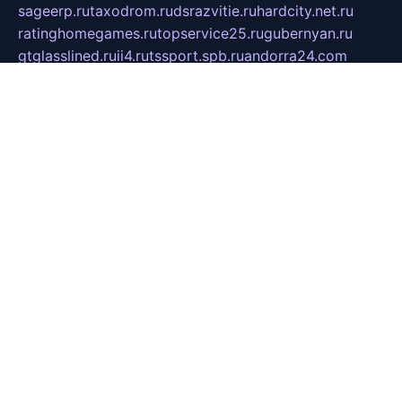
sageerp.ru
taxodrom.ru
dsrazvitie.ru
hardcity.net.ru
ratinghomegames.ru
topservice25.ru
gubernyan.ru
gtglasslined.ru
ii4.ru
tssport.spb.ru
andorra24.com
blackwallstreet.ru
oboimos.ru
optim-doors.com.ru
ikuch.ru
nycr.org.ru
npa21.ru
vremya-ch.spb.ru
desert000.ru
ivtorgi.ru
ifiori.ru
catalog-statei.ru
dcv.org.ru
spetsmaster174.ru
ipkameryhiseeu.ru
dum26.ru
ruspol.spb.ru
fr-opendp.ru
kam-solnyshko.ru
cheyenne-arapaho.ru
sevzapmetal.spb.ru
ted-lapidus.spb.ru
parasite-eliminator.ru
sigma-complete.ru
modernworld.ru
dama-moda.ru
eholot-group.ru
sk-nvkz.ru
DRONGOLD.RU
democratia2.ru
i-farmer.ru
mass-sport.org
jablonex.spb.ru
bookmess.ru
linkword.ru
refineua.com.ru
cs-spec.net.ru
altay-mebel.ru
DNK-THEATRE.RU
mechaniks.spb.ru
ipcamtechage.ru
skosta.ru
a-sun.ru
stroy-ldsp.ru
snowlands.org.ru
childrensshoes.ru
mrlizzy.ru
mebelsofiakrd.ru