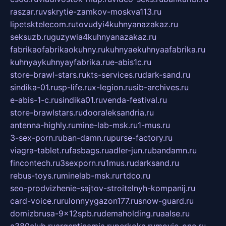
raszar.ru
vskrytie-zamkov-moskva113.ru
lipetsktelecom.ru
tovudyi4kuhnyanazakaz.ru
seksuzb.ru
guzywia4kuhnyanazakaz.ru
fabrikaofabrikaokuhny.ru
kuhnyaekuhnyaafabrika.ru
kuhnyaykuhnyayfabrika.ru
e-abis1c.ru
store-brawl-stars.ru
kts-services.ru
dark-sand.ru
sindika-01.ru
sp-life.ru
x-legion.ru
sib-archives.ru
e-abis-1-c.ru
sindika01.ru
venda-festival.ru
store-brawlstars.ru
dooraleksandria.ru
antenna-highly.ru
mine-lab-msk.ru
1-mus.ru
3-sex-porn.ru
ban-damn.ru
purse-factory.ru
viagra-tablet.ru
fasbags.ru
adler-jun.ru
bandamn.ru
fincontech.ru
3sexporn.ru
1mus.ru
darksand.ru
rebus-toys.ru
minelab-msk.ru
rtdco.ru
seo-prodvizhenie-sajtov-stroitelnyh-kompanij.ru
card-voice.ru
rulonnyygazon177.ru
snow-guard.ru
domizbrusa-9x12spb.ru
demaholding.ru
aalse.ru