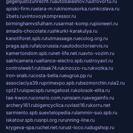
gegenjustizunrecht.ru
autobalashov.ru
utrovortu.ru
spiski-firm.ru
elara-m.ru
kinomusorka.ru
mkcslava.ru
2bets.ru
vintovoykompressor.ru
birminghamvsfulham.ru
sarmat-komp.ru
pioneeri.ru
amadis-chocolate.ru
shkurki-karakulya.ru
kanotiforet.spb.ru
tutmassage.ru
ecolog.org.ru
praga.spb.ru
falcorussia.ru
autodoctorservis.ru
kamertondom.spb.ru
net-life.net.ru
avto-vozim.ru
sakhcamera.ru
alliance-electro.spb.ru
stroyavt.ru
controlweb1.ru
tdsak74.ru
kinzozo-ru.ru
kvotka.ru
iron-snab.ru
costa-bella.ru
eugrus.pp.ru
associaciya39.ru
primexpo.spb.ru
bezmorchin.ru
ia2.ru
cpt21.ru
ispecspb.ru
regahost.ru
kolosok-elita.ru
tae-kwon.ru
consrio.com.ru
insiam.ru
avegainfo.ru
archery161.ru
bigencyclica.ru
vlast16.ru
korru.net
sarmiento.spb.su
extelopedia.ru
lammin-suo.spb.ru
iskatour.spb.ru
snpi.org.ru
running-line.ru
krygeva-spa.ru
chel.net.ru
rust-loco.ru
dugshop.ru