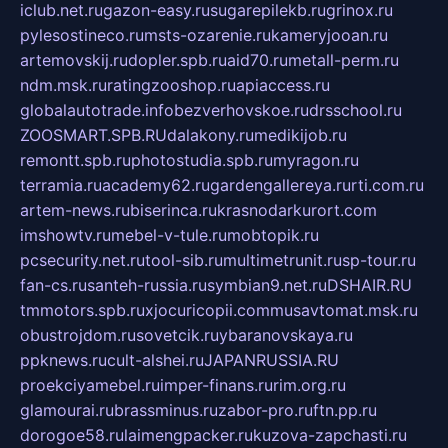
iclub.net.ru
gazon-easy.ru
sugarepilekb.ru
grinox.ru
pylesostineco.ru
msts-ozarenie.ru
kameryjooan.ru
artemovskij.ru
dopler.spb.ru
aid70.ru
metall-perm.ru
ndm.msk.ru
ratingzooshop.ru
apiaccess.ru
globalautotrade.info
bezverhovskoe.ru
drsschool.ru
ZOOSMART.SPB.RU
dalakony.ru
medikijob.ru
remontt.spb.ru
photostudia.spb.ru
myragon.ru
terramia.ru
academy62.ru
gardengallereya.ru
rti.com.ru
artem-news.ru
biserinca.ru
krasnodarkurort.com
imshowtv.ru
mebel-v-tule.ru
mobtopik.ru
pcsecurity.net.ru
tool-sib.ru
multimetrunit.ru
sp-tour.ru
fan-cs.ru
santeh-russia.ru
symbian9.net.ru
DSHAIR.RU
tmmotors.spb.ru
xjocuricopii.com
musavtomat.msk.ru
obustrojdom.ru
sovetcik.ru
ybaranovskaya.ru
ppknews.ru
cult-alshei.ru
JAPANRUSSIA.RU
proekciyamebel.ru
imper-finans.ru
rim.org.ru
glamourai.ru
brassminus.ru
zabor-pro.ru
ftn.pp.ru
dorogoe58.ru
laimengpacker.ru
kuzova-zapchasti.ru