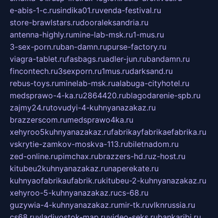
e-abis-1-c.ru
sindika01.ru
venda-festival.ru
store-brawlstars.ru
dooraleksandria.ru
antenna-highly.ru
mine-lab-msk.ru
1-mus.ru
3-sex-porn.ru
ban-damn.ru
purse-factory.ru
viagra-tablet.ru
fasbags.ru
adler-jun.ru
bandamn.ru
fincontech.ru
3sexporn.ru
1mus.ru
darksand.ru
rebus-toys.ru
minelab-msk.ru
alabuga-cityhotel.ru
medsprawo-4-ka.ru
2864420.ru
blagodarenie-spb.ru
zajmy24.ru
tovudyi-4-kuhnyanazakaz.ru
brazzerscom.ru
medsprawo4ka.ru
xehyroo5kuhnyanazakaz.ru
fabrikayfabrikaefabrika.ru
vskrytie-zamkov-moskva-113.ru
biletnadom.ru
zed-online.ru
pimchax.ru
brazzers-hd.ru
z-host.ru
kitubeu2kuhnyanazakaz.ru
naperekate.ru
kuhnyaofabrikaufabrik.ru
kitubeu-2-kuhnyanazakaz.ru
xehyroo-5-kuhnyanazakaz.ru
cs-68.ru
guzywia-4-kuhnyanazakaz.ru
mir-tk.ru
vlknrussia.ru
cs68.ru
vladivostok-map.ru
video-seks.ru
bankaribi.ru