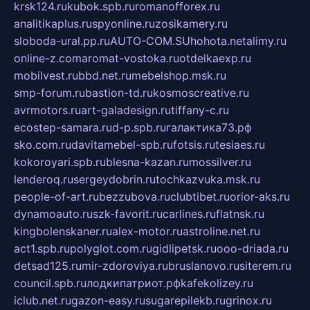
krsk124.ru
kubok.spb.ru
romanofforex.ru
analitikaplus.ru
spyonline.ru
zosikamery.ru
sloboda-ural.pp.ru
AUTO-COM.SU
hohota.net
alimy.ru
online-z.com
aromat-vostoka.ru
otdelkaexp.ru
mobilvest.ru
bbd.net.ru
mebelshop.msk.ru
smp-forum.ru
bastion-td.ru
kosmoscreative.ru
avrmotors.ru
art-galadesign.ru
tiffany-c.ru
ecostep-samara.ru
d-p.spb.ru
галактика73.рф
sko.com.ru
davitamebel-spb.ru
fotsis.ru
tesiaes.ru
kokoroyari.spb.ru
blesna-kazan.ru
mossilver.ru
lenderoq.ru
sergeydobrin.ru
tochkazvuka.msk.ru
people-of-art.ru
bezzubova.ru
clubtibet.ru
orior-aks.ru
dynamoauto.ru
szk-favorit.ru
carlines.ru
flatnsk.ru
kingbolenskaner.ru
alex-motor.ru
astroline.net.ru
act1.spb.ru
polyglot.com.ru
gidlipetsk.ru
ooo-driada.ru
detsad125.ru
mir-zdoroviya.ru
bruslanovo.ru
siterem.ru
council.spb.ru
лодкипатриот.рф
kafekolizey.ru
iclub.net.ru
gazon-easy.ru
sugarepilekb.ru
grinox.ru