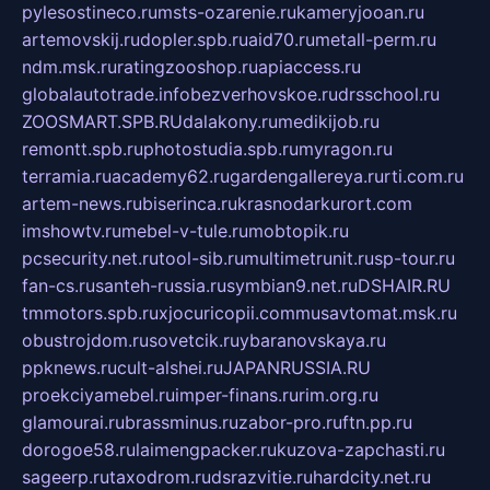
pylesostineco.ru
msts-ozarenie.ru
kameryjooan.ru
artemovskij.ru
dopler.spb.ru
aid70.ru
metall-perm.ru
ndm.msk.ru
ratingzooshop.ru
apiaccess.ru
globalautotrade.info
bezverhovskoe.ru
drsschool.ru
ZOOSMART.SPB.RU
dalakony.ru
medikijob.ru
remontt.spb.ru
photostudia.spb.ru
myragon.ru
terramia.ru
academy62.ru
gardengallereya.ru
rti.com.ru
artem-news.ru
biserinca.ru
krasnodarkurort.com
imshowtv.ru
mebel-v-tule.ru
mobtopik.ru
pcsecurity.net.ru
tool-sib.ru
multimetrunit.ru
sp-tour.ru
fan-cs.ru
santeh-russia.ru
symbian9.net.ru
DSHAIR.RU
tmmotors.spb.ru
xjocuricopii.com
musavtomat.msk.ru
obustrojdom.ru
sovetcik.ru
ybaranovskaya.ru
ppknews.ru
cult-alshei.ru
JAPANRUSSIA.RU
proekciyamebel.ru
imper-finans.ru
rim.org.ru
glamourai.ru
brassminus.ru
zabor-pro.ru
ftn.pp.ru
dorogoe58.ru
laimengpacker.ru
kuzova-zapchasti.ru
sageerp.ru
taxodrom.ru
dsrazvitie.ru
hardcity.net.ru