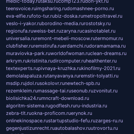
medic-today.ru
taksu.ru
comp123.ru
don-ykt.ru
teensvoice.ru
imgsharing.ru
domashnee-porno.ru
eva-elfie.ru
foto-tur.ru
biz-doska.ru
metropoltravel.ru
veslo-i-yakor.ru
borodino-media.ru
rostotsky.ru
regionufa.ru
weiss-bet.ru
zaryna.ru
casinotablet.ru
universalia.ru
remont-mebeli-moscow.ru
termomur.ru
clubfisher.ru
remstirufa.ru
erdamchi.ru
doramamama.ru
muraviovka-park.ru
worldofwoman.ru
clean-dreams.ru
arkrym.ru
kristinita.ru
dircomputer.ru
healthenter.ru
textexperts.ru
pivnaya-kruzhka.ru
kinofilmy-2021.ru
demolalapaluza.ru
tanyavanya.ru
remstir-tolyatti.ru
msdip.ru
jdol.ru
sokolovr.ru
newtech-spb.ru
rezemkleim.ru
massage-tai.ru
seonub.ru
zvonitut.ru
biolisichka24.ru
mncraft-download.ru
algoritm-sistema.ru
godflesh.ru
ru-industria.ru
zebra-tlt.ru
okna-proficom.ru
erynok.ru
onlinekinospace.ru
startupstudio-fefu.ru
zarges-ru.ru
gegenjustizunrecht.ru
autobalashov.ru
utrovortu.ru