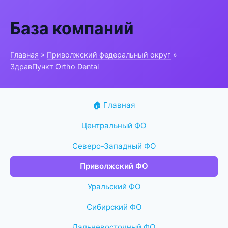
База компаний
Главная
»
Приволжский федеральный округ
»
ЗдравПункт Ortho Dental
🏠 Главная
Центральный ФО
Северо-Западный ФО
Приволжский ФО
Уральский ФО
Сибирский ФО
Дальневосточный ФО