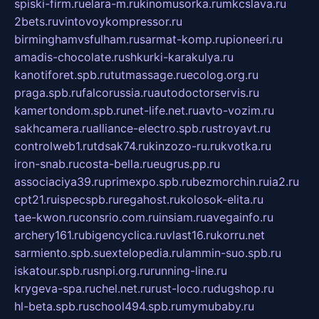
spiski-firm.ru
elara-m.ru
kinomusorka.ru
mkcslava.ru
2bets.ru
vintovoykompressor.ru
birminghamvsfulham.ru
sarmat-komp.ru
pioneeri.ru
amadis-chocolate.ru
shkurki-karakulya.ru
kanotiforet.spb.ru
tutmassage.ru
ecolog.org.ru
praga.spb.ru
falcorussia.ru
autodoctorservis.ru
kamertondom.spb.ru
net-life.net.ru
avto-vozim.ru
sakhcamera.ru
alliance-electro.spb.ru
stroyavt.ru
controlweb1.ru
tdsak74.ru
kinzozo-ru.ru
kvotka.ru
iron-snab.ru
costa-bella.ru
eugrus.pp.ru
associaciya39.ru
primexpo.spb.ru
bezmorchin.ru
ia2.ru
cpt21.ru
ispecspb.ru
regahost.ru
kolosok-elita.ru
tae-kwon.ru
consrio.com.ru
insiam.ru
avegainfo.ru
archery161.ru
bigencyclica.ru
vlast16.ru
korru.net
sarmiento.spb.su
extelopedia.ru
lammin-suo.spb.ru
iskatour.spb.ru
snpi.org.ru
running-line.ru
krygeva-spa.ru
chel.net.ru
rust-loco.ru
dugshop.ru
hl-beta.spb.ru
school494.spb.ru
mymubaby.ru