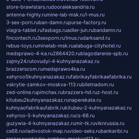
store-brawlstars.ru
dooraleksandria.ru
antenna-highly.ru
mine-lab-msk.ru
1-mus.ru
3-sex-porn.ru
ban-damn.ru
purse-factory.ru
viagra-tablet.ru
fasbags.ru
adler-jun.ru
bandamn.ru
fincontech.ru
3sexporn.ru
1mus.ru
darksand.ru
rebus-toys.ru
minelab-msk.ru
alabuga-cityhotel.ru
medsprawo-4-ka.ru
2864420.ru
blagodarenie-spb.ru
zajmy24.ru
tovudyi-4-kuhnyanazakaz.ru
brazzerscom.ru
medsprawo4ka.ru
xehyroo5kuhnyanazakaz.ru
fabrikayfabrikaefabrika.ru
vskrytie-zamkov-moskva-113.ru
biletnadom.ru
zed-online.ru
pimchax.ru
brazzers-hd.ru
z-host.ru
kitubeu2kuhnyanazakaz.ru
naperekate.ru
kuhnyaofabrikaufabrik.ru
kitubeu-2-kuhnyanazakaz.ru
xehyroo-5-kuhnyanazakaz.ru
cs-68.ru
guzywia-4-kuhnyanazakaz.ru
mir-tk.ru
vlknrussia.ru
cs68.ru
vladivostok-map.ru
video-seks.ru
bankaribi.ru
raszar.ru
vskrytie-zamkov-moskva113.ru