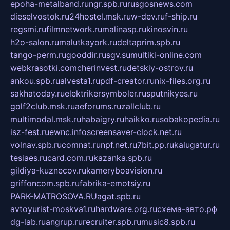
epoha-metalband.ru
ngr.spb.ru
rusgosnews.com
dieselvostok.ru
24hostel.msk.ru
w-dev.ru
f-ship.ru
regsmi.ru
filmnetwork.ru
malinasp.ru
kinosvin.ru
h2o-salon.ru
malutkayork.ru
deltaprim.spb.ru
tango-perm.ru
gooddir.ru
sgv.su
multiki-online.com
webkrasotki.com
cherinvest.ru
detskiy-ostrov.ru
ankou.spb.ru
alvesta1.ru
pdf-creator.ru
nix-files.org.ru
sakhatoday.ru
elektrikersymboler.ru
sputnikyes.ru
golf2club.msk.ru
aeforums.ru
zallclub.ru
multimodal.msk.ru
habaigry.ru
haikko.ru
sobakopedia.ru
isz-fest.ru
ewnc.info
screensaver-clock.net.ru
volnav.spb.ru
comnat.ru
npf.net.ru
7bit.pp.ru
kalugatur.ru
tesiaes.ru
card.com.ru
kazanka.spb.ru
gildiya-kuznecov.ru
kameryboavision.ru
griffoncom.spb.ru
fabrika-emotsiy.ru
PARK-MATROSOVA.RU
agat.spb.ru
avtoyurist-moskva1.ru
hardware.org.ru
схема-авто.рф
dg-lab.ru
angrup.ru
recruiter.spb.ru
music8.spb.ru