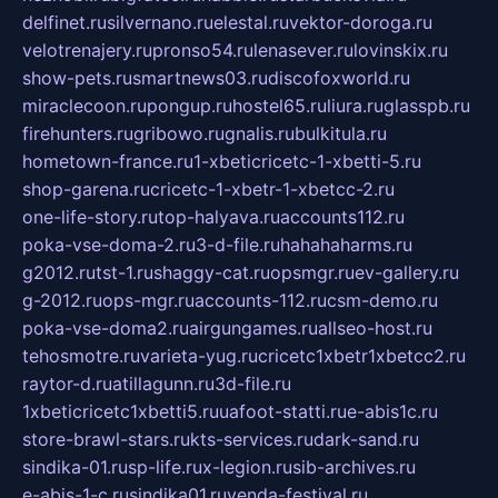
delfinet.ru
silvernano.ru
elestal.ru
vektor-doroga.ru
velotrenajery.ru
pronso54.ru
lenasever.ru
lovinskix.ru
show-pets.ru
smartnews03.ru
discofoxworld.ru
miraclecoon.ru
pongup.ru
hostel65.ru
liura.ru
glasspb.ru
firehunters.ru
gribowo.ru
gnalis.ru
bulkitula.ru
hometown-france.ru
1-xbeticricetc-1-xbetti-5.ru
shop-garena.ru
cricetc-1-xbetr-1-xbetcc-2.ru
one-life-story.ru
top-halyava.ru
accounts112.ru
poka-vse-doma-2.ru
3-d-file.ru
hahahaharms.ru
g2012.ru
tst-1.ru
shaggy-cat.ru
opsmgr.ru
ev-gallery.ru
g-2012.ru
ops-mgr.ru
accounts-112.ru
csm-demo.ru
poka-vse-doma2.ru
airgungames.ru
allseo-host.ru
tehosmotre.ru
varieta-yug.ru
cricetc1xbetr1xbetcc2.ru
raytor-d.ru
atillagunn.ru
3d-file.ru
1xbeticricetc1xbetti5.ru
uafoot-statti.ru
e-abis1c.ru
store-brawl-stars.ru
kts-services.ru
dark-sand.ru
sindika-01.ru
sp-life.ru
x-legion.ru
sib-archives.ru
e-abis-1-c.ru
sindika01.ru
venda-festival.ru