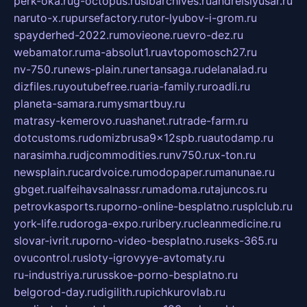
perk-oka.ru
g-octopus.ru
sibarchives.ru
andreislyusar.ru
naruto-x.ru
pursefactory.ru
tor-lyubov-i-grom.ru
spayderhed-2022.ru
movieone.ru
evro-dez.ru
webamator.ru
ma-absolut1.ru
avtopomosch27.ru
nv-750.ru
news-plain.ru
nertansaga.ru
delanalad.ru
dizfiles.ru
youtubefree.ru
aria-family.ru
roadli.ru
planeta-samara.ru
mysmartbuy.ru
matrasy-kemerovo.ru
ashanet.ru
trade-farm.ru
dotcustoms.ru
domizbrusa9x12spb.ru
autodamp.ru
narasimha.ru
djcommodities.ru
nv750.ru
x-ton.ru
newsplain.ru
cardvoice.ru
modopaper.ru
manunae.ru
gbget.ru
alfeihavsalnassr.ru
madoma.ru
tajuncos.ru
petrovkasports.ru
porno-online-besplatno.ru
splclub.ru
york-life.ru
doroga-expo.ru
ribery.ru
cleanmedicine.ru
slovar-ivrit.ru
porno-video-besplatno.ru
seks-365.ru
ovucontrol.ru
sloty-igrovyye-avtomaty.ru
ru-industriya.ru
russkoe-porno-besplatno.ru
belgorod-day.ru
digilith.ru
pichkurovlab.ru