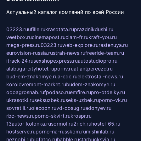
Актуальный каталог компаний по всей России
03223.ru
ufille.ru
krasotata.ru
prazdnikdushi.ru
veetbox.ru
cinemapost.ru
ciam-fr.ru
kraft-you.ru
mega-press.ru
03223.ru
web-explore.ru
rastenuya.ru
eurovision-russia.ru
strah-news.ru
freeride-team.ru
itrack-24.ru
sexshopexpress.ru
autostudiopro.ru
alabuga-cityhotel.ru
pornv.ru
atlantpereezd.ru
bud-em-znakomye.ru
a-cdc.ru
elektrostal-news.ru
korolevremont-market.ru
budem-znakomye.ru
oooagrosnab.ru
fpodaso.ru
emfire.ru
pro-otdelky.ru
ukrasotki.ru
seksuzbek.ru
seks-uzbek.ru
porno-vk.ru
sovratili.ru
olecoon.ru
vd-dosug.ru
adonyev.ru
rbc-news.ru
porno-skvirt.ru
krospr.ru
13autor-kolonka.ru
sormol.ru
2rich.ru
hostel-65.ru
hostserve.ru
porno-na-russkom.ru
mishinlab.ru
neznobi.ru
bigfatcc.ru
habble.ru
starbucksvia.ru