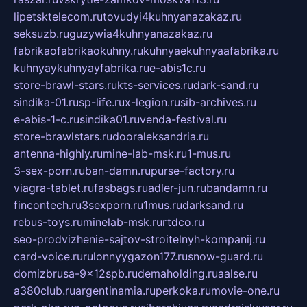
lipetsktelecom.ru
tovudyi4kuhnyanazakaz.ru
seksuzb.ru
guzywia4kuhnyanazakaz.ru
fabrikaofabrikaokuhny.ru
kuhnyaekuhnyaafabrika.ru
kuhnyaykuhnyayfabrika.ru
e-abis1c.ru
store-brawl-stars.ru
kts-services.ru
dark-sand.ru
sindika-01.ru
sp-life.ru
x-legion.ru
sib-archives.ru
e-abis-1-c.ru
sindika01.ru
venda-festival.ru
store-brawlstars.ru
dooraleksandria.ru
antenna-highly.ru
mine-lab-msk.ru
1-mus.ru
3-sex-porn.ru
ban-damn.ru
purse-factory.ru
viagra-tablet.ru
fasbags.ru
adler-jun.ru
bandamn.ru
fincontech.ru
3sexporn.ru
1mus.ru
darksand.ru
rebus-toys.ru
minelab-msk.ru
rtdco.ru
seo-prodvizhenie-sajtov-stroitelnyh-kompanij.ru
card-voice.ru
rulonnyygazon177.ru
snow-guard.ru
domizbrusa-9x12spb.ru
demaholding.ru
aalse.ru
a380club.ru
argentinamia.ru
perkoka.ru
movie-one.ru