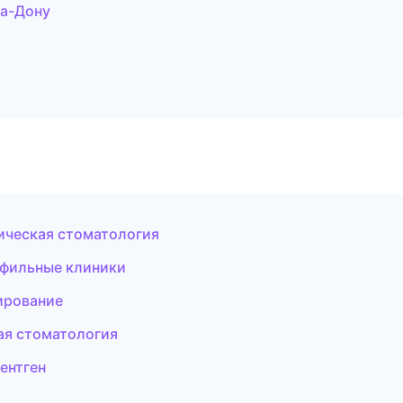
на-Дону
ическая стоматология
офильные клиники
ирование
ая стоматология
ентген