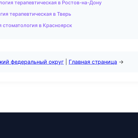
огия терапевтическая в Ростов-на-Дону
гия терапевтическая в Тверь
я стоматология в Красноярск
ский федеральный округ
|
Главная страница
→