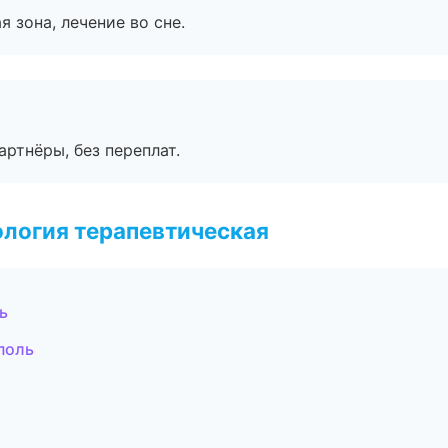
я зона, лечение во сне.
артнёры, без переплат.
логия терапевтическая
ь
поль