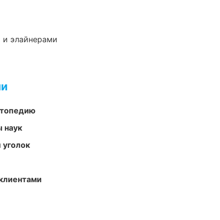
 и элайнерами
ми
ортопедию
ы наук
 уголок
 клиентами