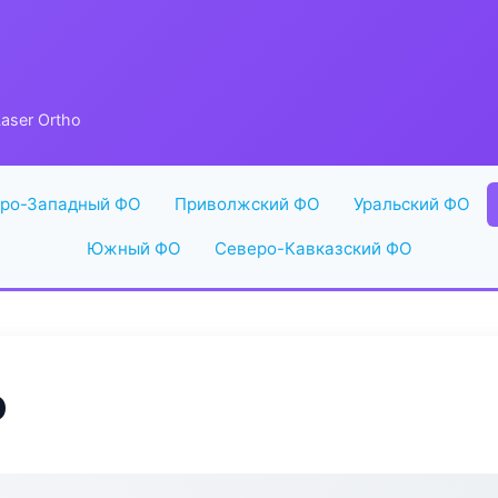
aser Ortho
ро-Западный ФО
Приволжский ФО
Уральский ФО
Южный ФО
Северо-Кавказский ФО
o