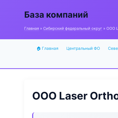
База компаний
Главная
»
Сибирский федеральный округ
» ООО L
🏠 Главная
Центральный ФО
Севе
ООО Laser Orth