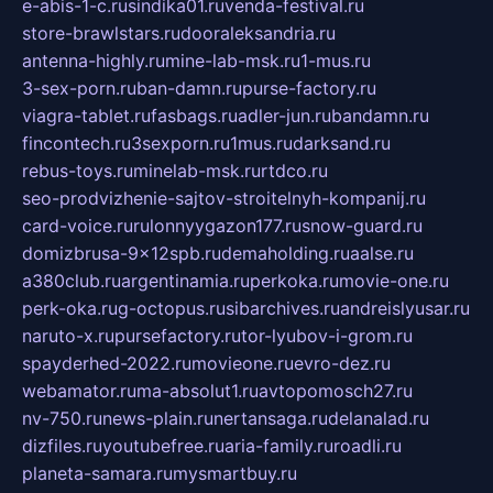
e-abis-1-c.ru
sindika01.ru
venda-festival.ru
store-brawlstars.ru
dooraleksandria.ru
antenna-highly.ru
mine-lab-msk.ru
1-mus.ru
3-sex-porn.ru
ban-damn.ru
purse-factory.ru
viagra-tablet.ru
fasbags.ru
adler-jun.ru
bandamn.ru
fincontech.ru
3sexporn.ru
1mus.ru
darksand.ru
rebus-toys.ru
minelab-msk.ru
rtdco.ru
seo-prodvizhenie-sajtov-stroitelnyh-kompanij.ru
card-voice.ru
rulonnyygazon177.ru
snow-guard.ru
domizbrusa-9x12spb.ru
demaholding.ru
aalse.ru
a380club.ru
argentinamia.ru
perkoka.ru
movie-one.ru
perk-oka.ru
g-octopus.ru
sibarchives.ru
andreislyusar.ru
naruto-x.ru
pursefactory.ru
tor-lyubov-i-grom.ru
spayderhed-2022.ru
movieone.ru
evro-dez.ru
webamator.ru
ma-absolut1.ru
avtopomosch27.ru
nv-750.ru
news-plain.ru
nertansaga.ru
delanalad.ru
dizfiles.ru
youtubefree.ru
aria-family.ru
roadli.ru
planeta-samara.ru
mysmartbuy.ru