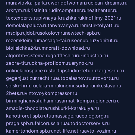
muraviovka-park.ru
worldofwoman.ru
clean-dreams.ru
arkrym.ru
kristinita.ru
dircomputer.ru
healthenter.ru
textexperts.ru
pivnaya-kruzhka.ru
kinofilmy-2021.ru
demolalapaluza.ru
tanyavanya.ru
remstir-tolyatti.ru
msdip.ru
jdol.ru
sokolovr.ru
newtech-spb.ru
rezemkleim.ru
massage-tai.ru
seonub.ru
zvonitut.ru
biolisichka24.ru
mncraft-download.ru
algoritm-sistema.ru
godflesh.ru
ru-industria.ru
zebra-tlt.ru
okna-proficom.ru
erynok.ru
onlinekinospace.ru
startupstudio-fefu.ru
zarges-ru.ru
gegenjustizunrecht.ru
autobalashov.ru
utrovortu.ru
spiski-firm.ru
elara-m.ru
kinomusorka.ru
mkcslava.ru
2bets.ru
vintovoykompressor.ru
birminghamvsfulham.ru
sarmat-komp.ru
pioneeri.ru
amadis-chocolate.ru
shkurki-karakulya.ru
kanotiforet.spb.ru
tutmassage.ru
ecolog.org.ru
praga.spb.ru
falcorussia.ru
autodoctorservis.ru
kamertondom.spb.ru
net-life.net.ru
avto-vozim.ru