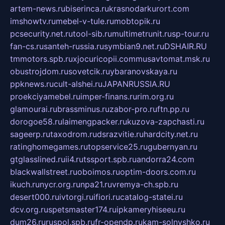
artem-news.ru
biserinca.ru
krasnodarkurort.com
imshowtv.ru
mebel-v-tule.ru
mobtopik.ru
pcsecurity.net.ru
tool-sib.ru
multimetrunit.ru
sp-tour.ru
fan-cs.ru
santeh-russia.ru
symbian9.net.ru
DSHAIR.RU
tmmotors.spb.ru
xjocuricopii.com
musavtomat.msk.ru
obustrojdom.ru
sovetcik.ru
ybaranovskaya.ru
ppknews.ru
cult-alshei.ru
JAPANRUSSIA.RU
proekciyamebel.ru
imper-finans.ru
rim.org.ru
glamourai.ru
brassminus.ru
zabor-pro.ru
ftn.pp.ru
dorogoe58.ru
laimengpacker.ru
kuzova-zapchasti.ru
sageerp.ru
taxodrom.ru
dsrazvitie.ru
hardcity.net.ru
ratinghomegames.ru
topservice25.ru
gubernyan.ru
gtglasslined.ru
ii4.ru
tssport.spb.ru
andorra24.com
blackwallstreet.ru
oboimos.ru
optim-doors.com.ru
ikuch.ru
nycr.org.ru
npa21.ru
vremya-ch.spb.ru
desert000.ru
ivtorgi.ru
ifiori.ru
catalog-statei.ru
dcv.org.ru
spetsmaster174.ru
ipkameryhiseeu.ru
dum26.ru
ruspol.spb.ru
fr-opendp.ru
kam-solnyshko.ru