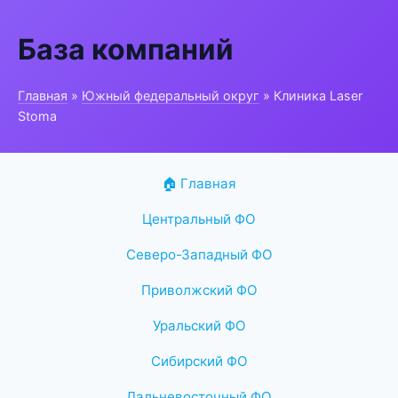
База компаний
Главная
»
Южный федеральный округ
» Клиника Laser
Stoma
🏠 Главная
Центральный ФО
Северо-Западный ФО
Приволжский ФО
Уральский ФО
Сибирский ФО
Дальневосточный ФО