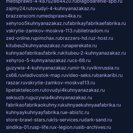
medsprawo-4-ka.ru
2864420.ru
blagodarenie-spb.ru
zajmy24.ru
tovudyi-4-kuhnyanazakaz.ru
brazzerscom.ru
medsprawo4ka.ru
xehyroo5kuhnyanazakaz.ru
fabrikayfabrikaefabrika.ru
vskrytie-zamkov-moskva-113.ru
biletnadom.ru
zed-online.ru
pimchax.ru
brazzers-hd.ru
z-host.ru
kitubeu2kuhnyanazakaz.ru
naperekate.ru
kuhnyaofabrikaufabrik.ru
kitubeu-2-kuhnyanazakaz.ru
xehyroo-5-kuhnyanazakaz.ru
cs-68.ru
guzywia-4-kuhnyanazakaz.ru
mir-tk.ru
vlknrussia.ru
cs68.ru
vladivostok-map.ru
video-seks.ru
bankaribi.ru
raszar.ru
vskrytie-zamkov-moskva113.ru
lipetsktelecom.ru
tovudyi4kuhnyanazakaz.ru
seksuzb.ru
guzywia4kuhnyanazakaz.ru
fabrikaofabrikaokuhny.ru
kuhnyaekuhnyaafabrika.ru
kuhnyaykuhnyayfabrika.ru
e-abis1c.ru
store-brawl-stars.ru
kts-services.ru
dark-sand.ru
sindika-01.ru
sp-life.ru
x-legion.ru
sib-archives.ru