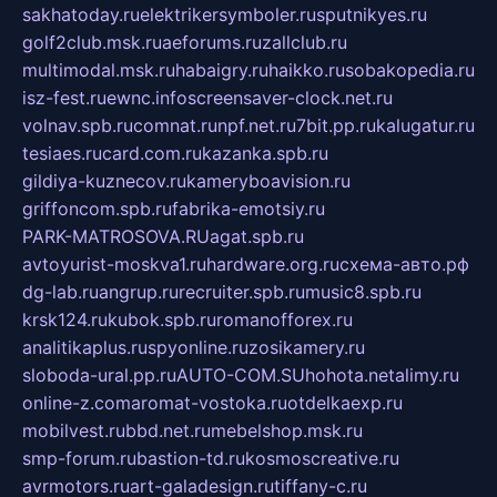
sakhatoday.ru
elektrikersymboler.ru
sputnikyes.ru
golf2club.msk.ru
aeforums.ru
zallclub.ru
multimodal.msk.ru
habaigry.ru
haikko.ru
sobakopedia.ru
isz-fest.ru
ewnc.info
screensaver-clock.net.ru
volnav.spb.ru
comnat.ru
npf.net.ru
7bit.pp.ru
kalugatur.ru
tesiaes.ru
card.com.ru
kazanka.spb.ru
gildiya-kuznecov.ru
kameryboavision.ru
griffoncom.spb.ru
fabrika-emotsiy.ru
PARK-MATROSOVA.RU
agat.spb.ru
avtoyurist-moskva1.ru
hardware.org.ru
схема-авто.рф
dg-lab.ru
angrup.ru
recruiter.spb.ru
music8.spb.ru
krsk124.ru
kubok.spb.ru
romanofforex.ru
analitikaplus.ru
spyonline.ru
zosikamery.ru
sloboda-ural.pp.ru
AUTO-COM.SU
hohota.net
alimy.ru
online-z.com
aromat-vostoka.ru
otdelkaexp.ru
mobilvest.ru
bbd.net.ru
mebelshop.msk.ru
smp-forum.ru
bastion-td.ru
kosmoscreative.ru
avrmotors.ru
art-galadesign.ru
tiffany-c.ru