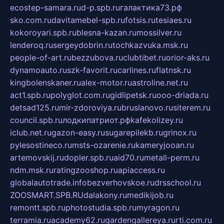
ecostep-samara.ru
d-p.spb.ru
галактика73.рф
sko.com.ru
davitamebel-spb.ru
fotsis.ru
tesiaes.ru
kokoroyari.spb.ru
blesna-kazan.ru
mossilver.ru
lenderoq.ru
sergeydobrin.ru
tochkazvuka.msk.ru
people-of-art.ru
bezzubova.ru
clubtibet.ru
orior-aks.ru
dynamoauto.ru
szk-favorit.ru
carlines.ru
flatnsk.ru
kingbolenskaner.ru
alex-motor.ru
astroline.net.ru
act1.spb.ru
polyglot.com.ru
gidlipetsk.ru
ooo-driada.ru
detsad125.ru
mir-zdoroviya.ru
bruslanovo.ru
siterem.ru
council.spb.ru
лодкипатриот.рф
kafekolizey.ru
iclub.net.ru
gazon-easy.ru
sugarepilekb.ru
grinox.ru
pylesostineco.ru
msts-ozarenie.ru
kameryjooan.ru
artemovskij.ru
dopler.spb.ru
aid70.ru
metall-perm.ru
ndm.msk.ru
ratingzooshop.ru
apiaccess.ru
globalautotrade.info
bezverhovskoe.ru
drsschool.ru
ZOOSMART.SPB.RU
dalakony.ru
medikijob.ru
remontt.spb.ru
photostudia.spb.ru
myragon.ru
terramia.ru
academy62.ru
gardengallereya.ru
rti.com.ru