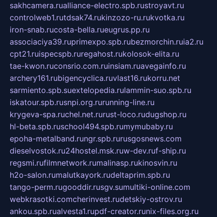
sakhcamera.ru
alliance-electro.spb.ru
stroyavt.ru
controlweb1.ru
tdsak74.ru
kinzozo-ru.ru
kvotka.ru
iron-snab.ru
costa-bella.ru
eugrus.pp.ru
associaciya39.ru
primexpo.spb.ru
bezmorchin.ru
ia2.ru
cpt21.ru
ispecspb.ru
regahost.ru
kolosok-elita.ru
tae-kwon.ru
consrio.com.ru
insiam.ru
avegainfo.ru
archery161.ru
bigencyclica.ru
vlast16.ru
korru.net
sarmiento.spb.su
extelopedia.ru
lammin-suo.spb.ru
iskatour.spb.ru
snpi.org.ru
running-line.ru
krygeva-spa.ru
chel.net.ru
rust-loco.ru
dugshop.ru
hl-beta.spb.ru
school494.spb.ru
mymubaby.ru
epoha-metalband.ru
ngr.spb.ru
rusgosnews.com
dieselvostok.ru
24hostel.msk.ru
w-dev.ru
f-ship.ru
regsmi.ru
filmnetwork.ru
malinasp.ru
kinosvin.ru
h2o-salon.ru
malutkayork.ru
deltaprim.spb.ru
tango-perm.ru
gooddir.ru
sgv.su
multiki-online.com
webkrasotki.com
cherinvest.ru
detskiy-ostrov.ru
ankou.spb.ru
alvesta1.ru
pdf-creator.ru
nix-files.org.ru