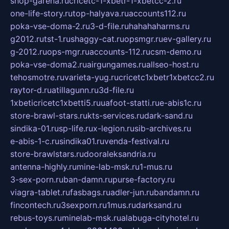
shop-garena.ru
cricetc-1-xbetr-1-xbetcc-2.ru
one-life-story.ru
top-halyava.ru
accounts112.ru
poka-vse-doma-2.ru
3-d-file.ru
hahahaharms.ru
g2012.ru
tst-1.ru
shaggy-cat.ru
opsmgr.ru
ev-gallery.ru
g-2012.ru
ops-mgr.ru
accounts-112.ru
csm-demo.ru
poka-vse-doma2.ru
airgungames.ru
allseo-host.ru
tehosmotre.ru
varieta-yug.ru
cricetc1xbetr1xbetcc2.ru
raytor-d.ru
atillagunn.ru
3d-file.ru
1xbeticricetc1xbetti5.ru
uafoot-statti.ru
e-abis1c.ru
store-brawl-stars.ru
kts-services.ru
dark-sand.ru
sindika-01.ru
sp-life.ru
x-legion.ru
sib-archives.ru
e-abis-1-c.ru
sindika01.ru
venda-festival.ru
store-brawlstars.ru
dooraleksandria.ru
antenna-highly.ru
mine-lab-msk.ru
1-mus.ru
3-sex-porn.ru
ban-damn.ru
purse-factory.ru
viagra-tablet.ru
fasbags.ru
adler-jun.ru
bandamn.ru
fincontech.ru
3sexporn.ru
1mus.ru
darksand.ru
rebus-toys.ru
minelab-msk.ru
alabuga-cityhotel.ru