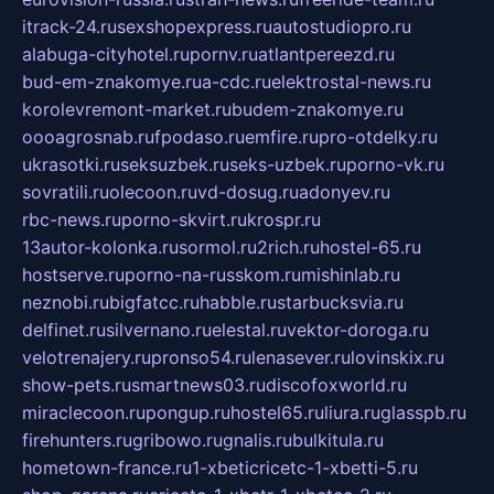
itrack-24.ru
sexshopexpress.ru
autostudiopro.ru
alabuga-cityhotel.ru
pornv.ru
atlantpereezd.ru
bud-em-znakomye.ru
a-cdc.ru
elektrostal-news.ru
korolevremont-market.ru
budem-znakomye.ru
oooagrosnab.ru
fpodaso.ru
emfire.ru
pro-otdelky.ru
ukrasotki.ru
seksuzbek.ru
seks-uzbek.ru
porno-vk.ru
sovratili.ru
olecoon.ru
vd-dosug.ru
adonyev.ru
rbc-news.ru
porno-skvirt.ru
krospr.ru
13autor-kolonka.ru
sormol.ru
2rich.ru
hostel-65.ru
hostserve.ru
porno-na-russkom.ru
mishinlab.ru
neznobi.ru
bigfatcc.ru
habble.ru
starbucksvia.ru
delfinet.ru
silvernano.ru
elestal.ru
vektor-doroga.ru
velotrenajery.ru
pronso54.ru
lenasever.ru
lovinskix.ru
show-pets.ru
smartnews03.ru
discofoxworld.ru
miraclecoon.ru
pongup.ru
hostel65.ru
liura.ru
glasspb.ru
firehunters.ru
gribowo.ru
gnalis.ru
bulkitula.ru
hometown-france.ru
1-xbeticricetc-1-xbetti-5.ru