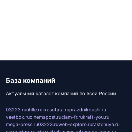
База компаний
Актуальный каталог компаний по всей России
03223.ru
ufille.ru
krasotata.ru
prazdnikdushi.ru
veetbox.ru
cinemapost.ru
ciam-fr.ru
kraft-you.ru
mega-press.ru
03223.ru
web-explore.ru
rastenuya.ru
eurovision-russia.ru
strah-news.ru
freeride-team.ru