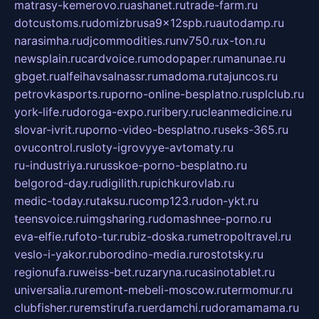
matrasy-kemerovo.ru
ashanet.ru
trade-farm.ru
dotcustoms.ru
domizbrusa9x12spb.ru
autodamp.ru
narasimha.ru
djcommodities.ru
nv750.ru
x-ton.ru
newsplain.ru
cardvoice.ru
modopaper.ru
manunae.ru
gbget.ru
alfeihavsalnassr.ru
madoma.ru
tajuncos.ru
petrovkasports.ru
porno-online-besplatno.ru
splclub.ru
york-life.ru
doroga-expo.ru
ribery.ru
cleanmedicine.ru
slovar-ivrit.ru
porno-video-besplatno.ru
seks-365.ru
ovucontrol.ru
sloty-igrovyye-avtomaty.ru
ru-industriya.ru
russkoe-porno-besplatno.ru
belgorod-day.ru
digilith.ru
pichkurovlab.ru
medic-today.ru
taksu.ru
comp123.ru
don-ykt.ru
teensvoice.ru
imgsharing.ru
domashnee-porno.ru
eva-elfie.ru
foto-tur.ru
biz-doska.ru
metropoltravel.ru
veslo-i-yakor.ru
borodino-media.ru
rostotsky.ru
regionufa.ru
weiss-bet.ru
zaryna.ru
casinotablet.ru
universalia.ru
remont-mebeli-moscow.ru
termomur.ru
clubfisher.ru
remstirufa.ru
erdamchi.ru
doramamama.ru